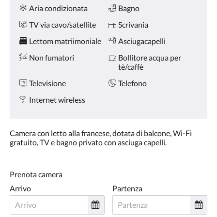
Servizi
tasti
Aria condizionata
Bagno
Avanti
e
TV via cavo/satellite
Scrivania
Indietro.
Lettom matriimoniale
Asciugacapelli
Non fumatori
Bollitore acqua per
tè/caffè
Televisione
Telefono
Internet wireless
Camera con letto alla francese, dotata di balcone, Wi-Fi
gratuito, TV e bagno privato con asciuga capelli.
Prenota camera
Arrivo
Partenza