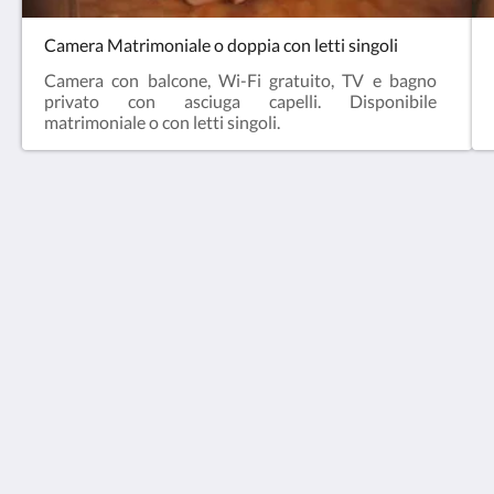
Camera Matrimoniale o doppia con letti singoli
Camera con balcone, Wi-Fi gratuito, TV e bagno
privato con asciuga capelli. Disponibile
matrimoniale o con letti singoli.
Albergo da Mario
Via Antonio Gramsci 16
Pianoro Bologna 40065
Italy
+39 051 777225
info@albergodamario.com
Altro
Home
Camere